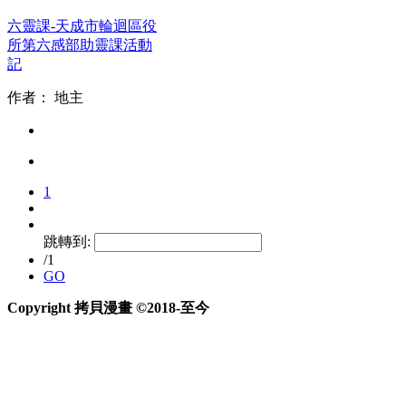
六靈課-天成市輪迴區役
所第六感部助靈課活動
記
作者：
地主
1
跳轉到:
/1
GO
Copyright 拷貝漫畫 ©2018-至今