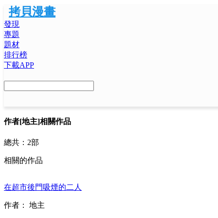
拷貝漫畫
發現
專題
題材
排行榜
下載APP
作者
[地主]相關作品
總共：
2部
相關的作品
在超市後門吸煙的二人
作者：
地主