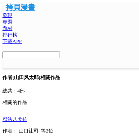
拷貝漫畫
發現
專題
題材
排行榜
下載APP
作者
[山田风太郎]相關作品
總共：
4部
相關的作品
忍法八犬传
作者：
山口让司
等2位