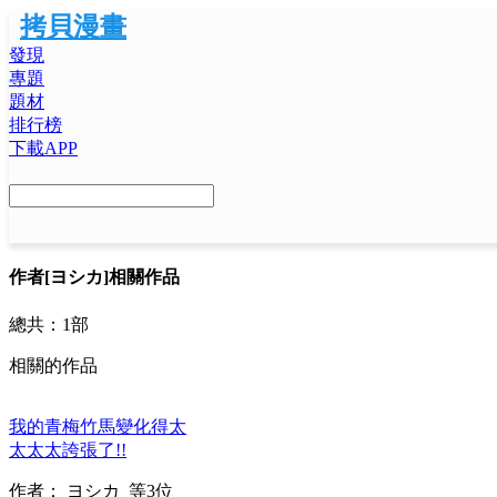
拷貝漫畫
發現
專題
題材
排行榜
下載APP
作者
[ヨシカ]相關作品
總共：
1部
相關的作品
我的青梅竹馬變化得太
太太太誇張了!!
作者：
ヨシカ
等3位