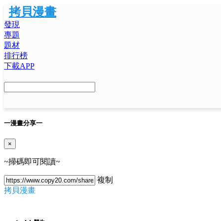
拷貝漫畫
發現
專題
題材
排行榜
下載APP
一
漫畫分享
一
×
~掃碼即可閱讀~
複制
拷貝漫畫