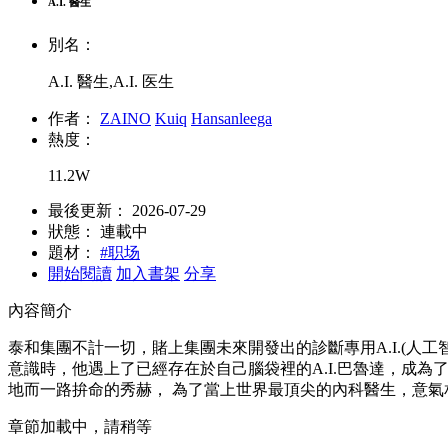
A.I. 醫生
別名：
A.I. 醫生,A.I. 医生
作者：
ZAINO
Kuiq
Hansanleega
熱度：
11.2W
最後更新：
2026-07-29
狀態：
連載中
題材：
#职场
開始閱讀
加入書架
分享
內容簡介
泰和集團不計一切，賭上集團未來開發出的診斷專用A.I.(人
意識時，他遇上了已經存在於自己腦袋裡的A.I.巴魯達，成
地而一路拚命的秀赫， 為了當上世界最頂尖的內科醫生，意
章節加載中，請稍等