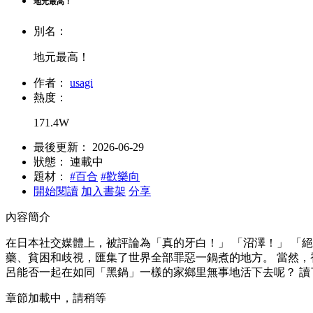
地元最高！
別名：
地元最高！
作者：
usagi
熱度：
171.4W
最後更新：
2026-06-29
狀態：
連載中
題材：
#百合
#歡樂向
開始閱讀
加入書架
分享
內容簡介
在日本社交媒體上，被評論為「真的牙白！」 「沼澤！」 「絕
藥、貧困和歧視，匯集了世界全部罪惡一鍋煮的地方。 當然
呂能否一起在如同「黑鍋」一樣的家鄉里無事地活下去呢？ 
章節加載中，請稍等