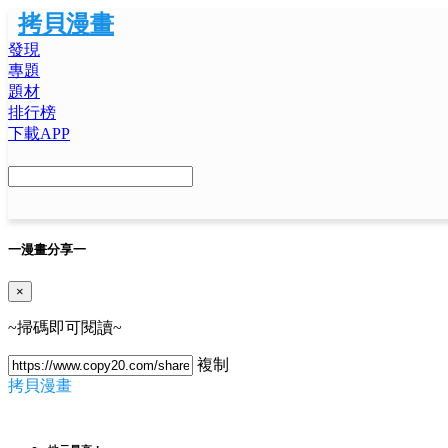
拷貝漫畫
發現
專題
題材
排行榜
下載APP
一
漫畫分享
一
×
~掃碼即可閱讀~
複制
拷貝漫畫