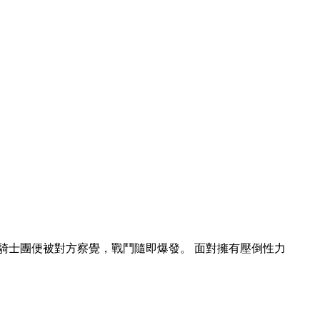
騎士團便被對方察覺，戰鬥隨即爆發。 面對擁有壓倒性力