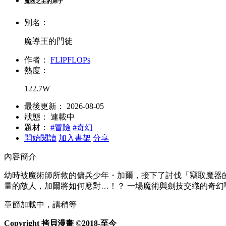
魔器之主的弟子
別名：
魔導王的門徒
作者：
FLIPFLOPs
熱度：
122.7W
最後更新：
2026-08-05
狀態：
連載中
題材：
#冒險
#奇幻
開始閱讀
加入書架
分享
內容簡介
幼時被魔術師所救的傭兵少年・加爾，接下了討伐「竊取魔器的
量的敵人，加爾將如何應對…！？ 一場魔術與劍技交織的奇幻
章節加載中，請稍等
Copyright 拷貝漫畫 ©2018-至今