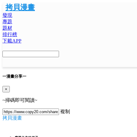
拷貝漫畫
發現
專題
題材
排行榜
下載APP
一
漫畫分享
一
×
~掃碼即可閱讀~
複制
拷貝漫畫