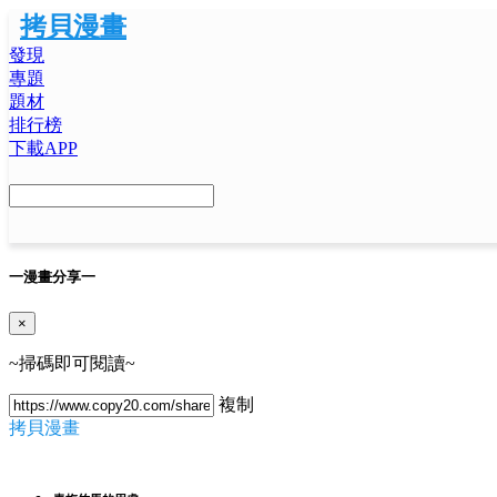
拷貝漫畫
發現
專題
題材
排行榜
下載APP
一
漫畫分享
一
×
~掃碼即可閱讀~
複制
拷貝漫畫