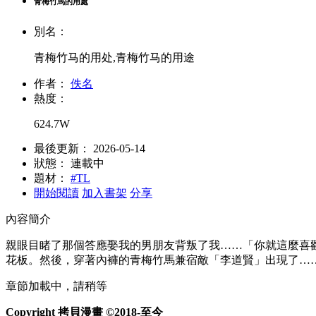
青梅竹馬的用處
別名：
青梅竹马的用处,青梅竹马的用途
作者：
佚名
熱度：
624.7W
最後更新：
2026-05-14
狀態：
連載中
題材：
#TL
開始閱讀
加入書架
分享
內容簡介
親眼目睹了那個答應娶我的男朋友背叛了我……「你就這麼喜
花板。然後，穿著內褲的青梅竹馬兼宿敵「李道賢」出現了…
章節加載中，請稍等
Copyright 拷貝漫畫 ©2018-至今