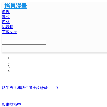
拷貝漫畫
發現
專題
題材
排行榜
下載APP
轉生勇者和轉生魔王談戀愛——？
動畫熱播中