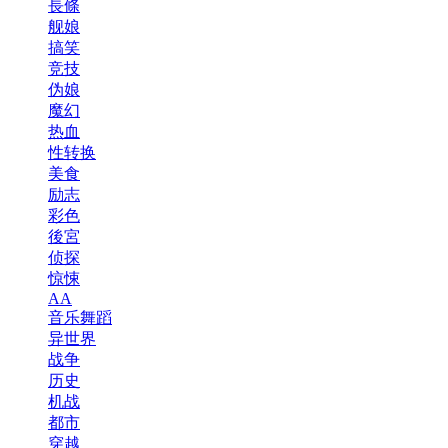
長條
舰娘
搞笑
竞技
伪娘
魔幻
热血
性转换
美食
励志
彩色
後宮
侦探
惊悚
AA
音乐舞蹈
异世界
战争
历史
机战
都市
穿越