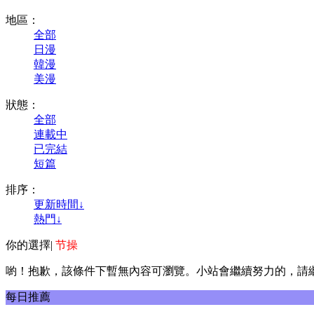
地區：
全部
日漫
韓漫
美漫
狀態：
全部
連載中
已完結
短篇
排序：
更新時間↓
熱門↓
你的選擇
|
节操
喲！抱歉，該條件下暫無內容可瀏覽。小站會繼續努力的，請
每日推薦