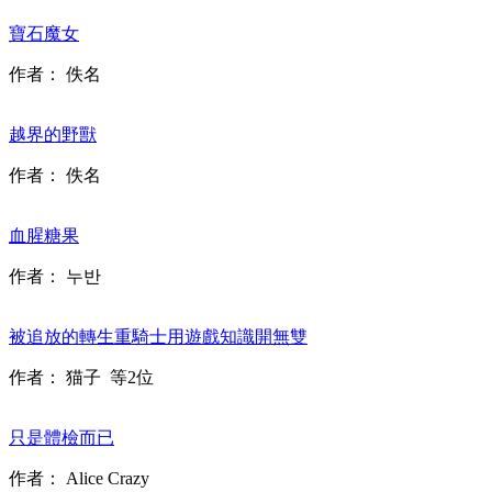
寶石魔女
作者：
佚名
越界的野獸
作者：
佚名
血腥糖果
作者：
누반
被追放的轉生重騎士用遊戲知識開無雙
作者：
猫子
等2位
只是體檢而已
作者：
Alice Crazy