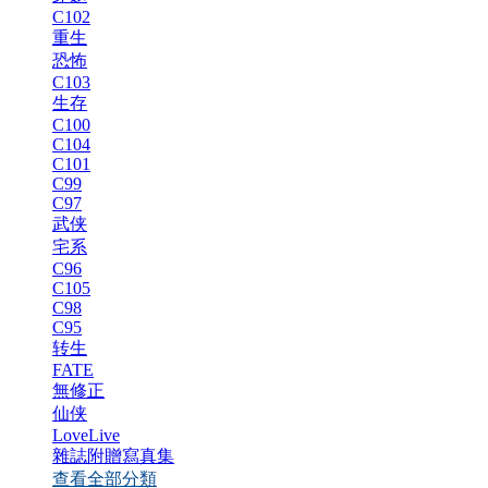
C102
重生
恐怖
C103
生存
C100
C104
C101
C99
C97
武侠
宅系
C96
C105
C98
C95
转生
FATE
無修正
仙侠
LoveLive
雜誌附贈寫真集
查看全部分類