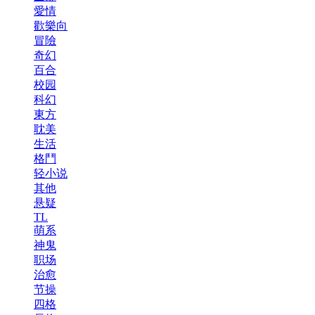
愛情
歡樂向
冒險
奇幻
百合
校园
科幻
東方
耽美
生活
格鬥
轻小说
其他
悬疑
TL
萌系
神鬼
职场
治愈
节操
四格