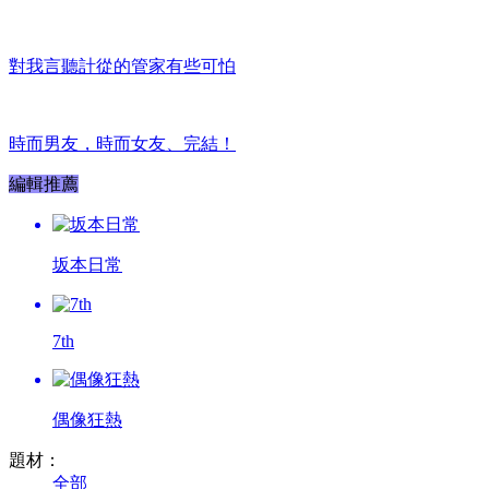
對我言聽計從的管家有些可怕
時而男友，時而女友、完結！
編輯推薦
坂本日常
7th
偶像狂熱
題材：
全部