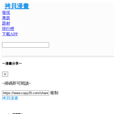
拷貝漫畫
發現
專題
題材
排行榜
下載APP
一
漫畫分享
一
×
~掃碼即可閱讀~
複制
拷貝漫畫