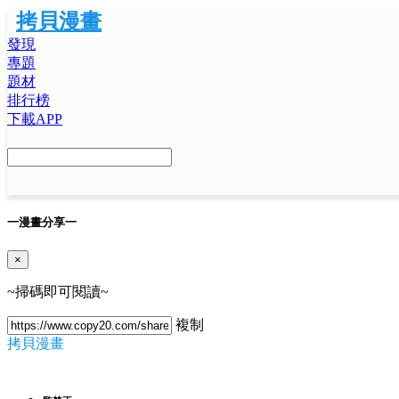
拷貝漫畫
發現
專題
題材
排行榜
下載APP
一
漫畫分享
一
×
~掃碼即可閱讀~
複制
拷貝漫畫