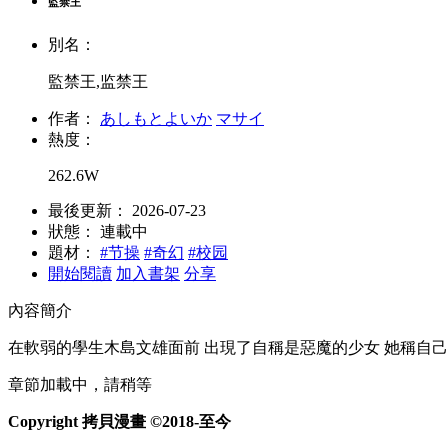
監禁王
別名：
監禁王,监禁王
作者：
あしもとよいか
マサイ
熱度：
262.6W
最後更新：
2026-07-23
狀態：
連載中
題材：
#节操
#奇幻
#校园
開始閱讀
加入書架
分享
內容簡介
在軟弱的學生木島文雄面前 出現了自稱是惡魔的少女 她稱自
章節加載中，請稍等
Copyright 拷貝漫畫 ©2018-至今