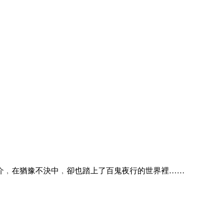
介﹐在猶豫不決中﹐卻也踏上了百鬼夜行的世界裡……