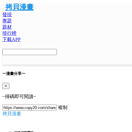
拷貝漫畫
發現
專題
題材
排行榜
下載APP
一
漫畫分享
一
×
~掃碼即可閱讀~
複制
拷貝漫畫