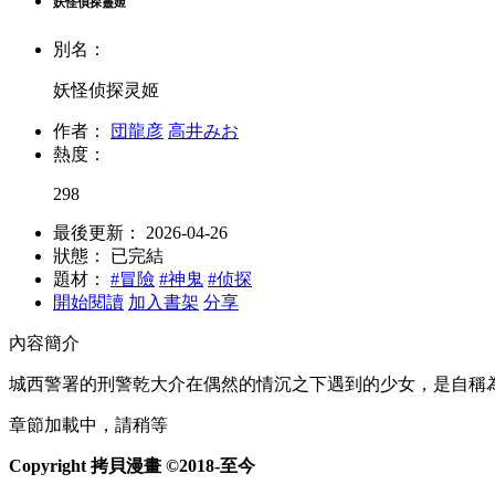
妖怪偵探靈姬
別名：
妖怪侦探灵姬
作者：
団龍彦
高井みお
熱度：
298
最後更新：
2026-04-26
狀態：
已完結
題材：
#冒險
#神鬼
#侦探
開始閱讀
加入書架
分享
內容簡介
城西警署的刑警乾大介在偶然的情沉之下遇到的少女，是自稱
章節加載中，請稍等
Copyright 拷貝漫畫 ©2018-至今