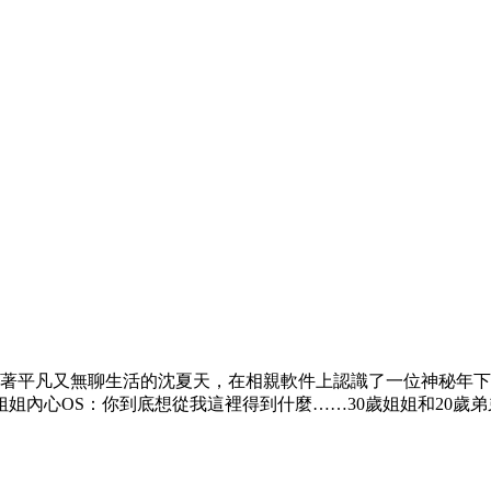
過著平凡又無聊生活的沈夏天，在相親軟件上認識了一位神秘年
姐內心OS：你到底想從我這裡得到什麼……30歲姐姐和20歲