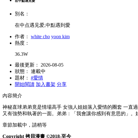
在中點遇見愛
別名：
在中点遇见爱,中點遇到愛
作者：
white cho
yoon kim
熱度：
36.3W
最後更新：
2026-08-05
狀態：
連載中
題材：
#愛情
開始閱讀
加入書架
分享
內容簡介
神秘直球弟弟竟是情場高手 女強人姐姐落入愛情的圈套 一直
又有強勢和執著的一面。弟弟：「我會讓你感到有意思的」。姐
章節加載中，請稍等
Copyright 拷貝漫畫 ©2018-至今