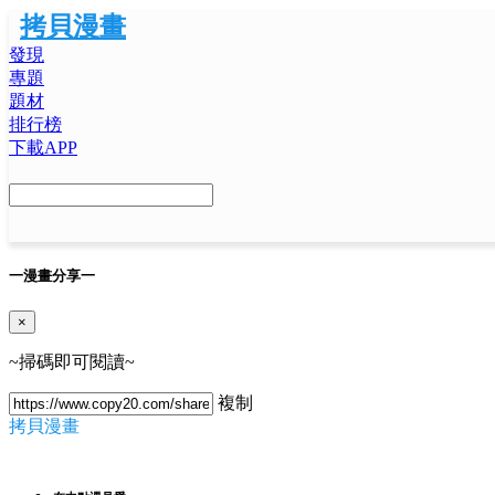
拷貝漫畫
發現
專題
題材
排行榜
下載APP
一
漫畫分享
一
×
~掃碼即可閱讀~
複制
拷貝漫畫